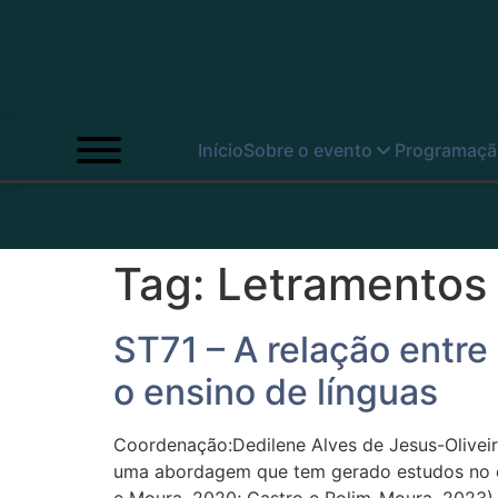
Início
Sobre o evento
Programaçã
Tag:
Letramentos 
ST71 – A relação entre
o ensino de línguas
Coordenação:Dedilene Alves de Jesus-Oliveir
uma abordagem que tem gerado estudos no c