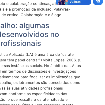
io e colaboração contínuas, alinhadas às
ais e a promoção da inclusão. Palavras-
 de ensino, Colaboração e diálogo.
alho: algumas
desenvolvidos no
rofissionais
tica Aplicada (LA) é uma área de “caráter
gem têm papel central” (Moita Lopes, 2006, p.
ersas instâncias sociais. No âmbito da LA, os
 em termos de discussões e investigações
cativamente para focalizar as implicações que
abalho, os letramentos são concebidos como
vas às suas atividades profissionais
lizam conforme as especificidades das
, o que ressalta o caráter situado e
squisas concluídas ou em desenvolvimento,