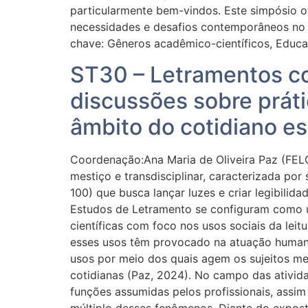
particularmente bem-vindos. Este simpósio o
necessidades e desafios contemporâneos no c
chave: Gêneros acadêmico-científicos, Educa
ST30 – Letramentos co
discussões sobre prát
âmbito do cotidiano es
Coordenação:Ana Maria de Oliveira Paz (FELC
mestiço e transdisciplinar, caracterizada po
100) que busca lançar luzes e criar legibili
Estudos de Letramento se configuram como u
científicas com foco nos usos sociais da leit
esses usos têm provocado na atuação humana
usos por meio dos quais agem os sujeitos medi
cotidianas (Paz, 2024). No campo das ativid
funções assumidas pelos profissionais, assi
múltiplo desses fenômenos. Diante do expost