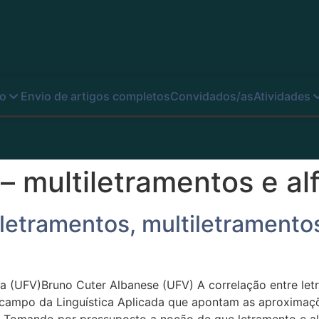
o
Envio de artigos completos
Convidados/as
Atividades
– multiletramentos e al
 letramentos, multiletramento
a (UFV)Bruno Cuter Albanese (UFV) A correlação entre letr
ampo da Linguística Aplicada que apontam as aproximaçõe