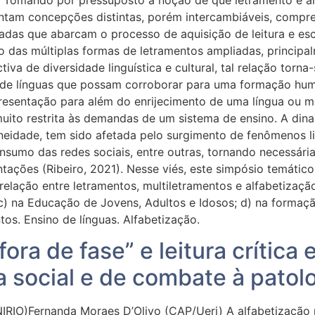
. Tomando por pressuposto a noção de que letramento e a
entam concepções distintas, porém intercambiáveis, comp
izadas que abarcam o processo de aquisição de leitura e es
o das múltiplas formas de letramentos ampliadas, princip
tiva de diversidade linguística e cultural, tal relação to
 de línguas que possam corroborar para uma formação hum
resentação para além do enrijecimento de uma língua ou 
uito restrita às demandas de um sistema de ensino. A dina
raneidade, tem sido afetada pelo surgimento de fenômenos 
sumo das redes sociais, entre outras, tornando necessári
ações (Ribeiro, 2021). Nesse viés, este simpósio temático
elação entre letramentos, multiletramentos e alfabetização
; c) na Educação de Jovens, Adultos e Idosos; d) na formaçã
os. Ensino de línguas. Alfabetização.
ora de fase” e leitura crítica 
a social e de combate à patol
RIO)Fernanda Moraes D’Olivo (CAP/Uerj) A alfabetização no 