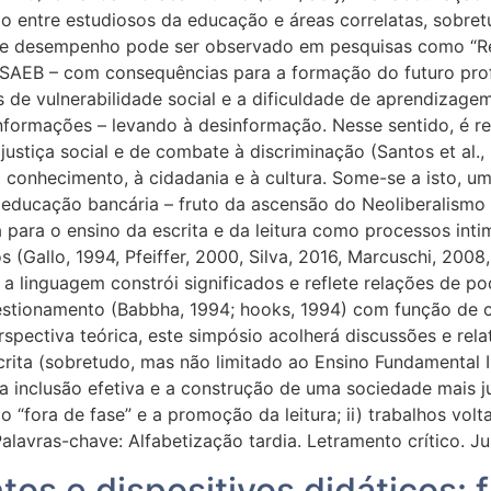
o entre estudiosos da educação e áreas correlatas, sobr
se desempenho pode ser observado em pesquisas como “Retr
SAEB – com consequências para a formação do futuro profiss
s de vulnerabilidade social e a dificuldade de aprendiza
informações – levando à desinformação. Nesse sentido, é r
e justiça social e de combate à discriminação (Santos et a
o conhecimento, à cidadania e à cultura. Some-se a isto, 
 educação bancária – fruto da ascensão do Neoliberalismo 
a para o ensino da escrita e da leitura como processos in
os (Gallo, 1994, Pfeiffer, 2000, Silva, 2016, Marcuschi, 200
l a linguagem constrói significados e reflete relações de po
stionamento (Babbha, 1994; hooks, 1994) com função de c
rspectiva teórica, este simpósio acolherá discussões e re
escrita (sobretudo, mas não limitado ao Ensino Fundamental 
 inclusão efetiva e a construção de uma sociedade mais jus
o “fora de fase” e a promoção da leitura; ii) trabalhos vo
alavras-chave: Alfabetização tardia. Letramento crítico. Ju
tos e dispositivos didáticos: