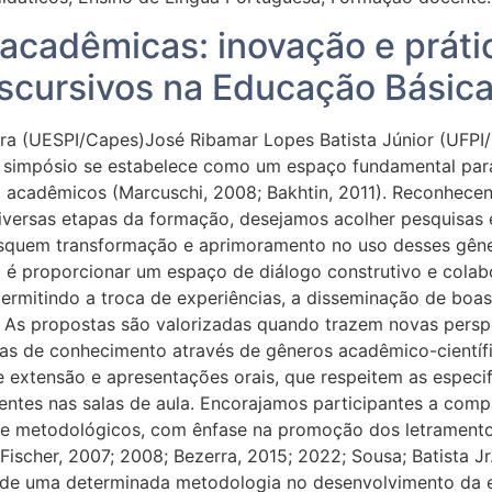
acadêmicas: inovação e prátic
iscursivos na Educação Básica
ra (UESPI/Capes)José Ribamar Lopes Batista Júnior (UFPI
e simpósio se estabelece como um espaço fundamental para
 acadêmicos (Marcuschi, 2008; Bakhtin, 2011). Reconhece
versas etapas da formação, desejamos acolher pesquisas em
usquem transformação e aprimoramento no uso desses gêne
al é proporcionar um espaço de diálogo construtivo e cola
rmitindo a troca de experiências, a disseminação de boas 
 As propostas são valorizadas quando trazem novas perspe
s de conhecimento através de gêneros acadêmico-científi
 e extensão e apresentações orais, que respeitem as espec
sentes nas salas de aula. Encorajamos participantes a comp
 e metodológicos, com ênfase na promoção dos letramentos
scher, 2007; 2008; Bezerra, 2015; 2022; Sousa; Batista Jr.,
de uma determinada metodologia no desenvolvimento da e