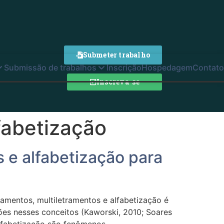
Submeter trabalho
Submissão de trabalhos
Inscrição
Hospedagem
Contato
Inscreva-se
fabetização
s e alfabetização para
amentos, multiletramentos e alfabetização é
s nesses conceitos (Kaworski, 2010; Soares