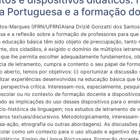
ua Portuguesa e a formação d
tos-Marques (IFRN/UFRN)Alana Driziê Gonzatti dos Santos 
esa e a reflexão sobre a formação de professores para qu
da educação básica têm sido objeto de preocupação, tanto
te, dos cidadãos, é exigido o domínio de múltiplos letrame
que lhe permita escolher adequadamente fundamentos, obj
ência de letramento, cumpra a contento o seu papel de form
o aberto, temos por objetivos: (i) oportunizar a discussã
ocializar experiências desenvolvidas na educação básica que
rspectiva crítica. Interessam-nos, especialmente, pesqu
scolar ou no contexto de formação docente a dispositivos 
indo as implicações do uso desses dispositivos para o ens
-histórica de linguagem; nos estudos de letramento de ver
eros textuais/discursivos. Metodologicamente, interessa
uisa-ação, etnografia ou outras abordagens). As discussõe
olar como um contexto para o uso situado e agentivo de p
didáticos, Ensino de Língua Portuguesa, Formação docente.