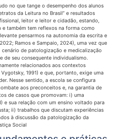
etudo no que tange o desempenho dos alunos
atos da Leitura no Brasil” e resultados
ional, leitor e leitor e cidadão, estando,
gem e também tem reflexos na forma como
elevante pensarmos na autonomia da escrita e
l., 2022; Ramos e Sampaio, 2024), uma vez que
um cenário de patologização e medicalização
e de seu consequente individualismo.
timamente relacionados aos contextos
8, Vygotsky, 1991) e que, portanto, exige uma
der. Nesse sentido, a escola se configura
ombate aos preconceitos e, na garantia de
latos de casos que promovam: i) uma
II) e sua relação com um ensino voltado para
ta; ii) trabalhos que discutam experiências
ltados à discussão da patologização da
stiça Social
 fundamentos e práticas