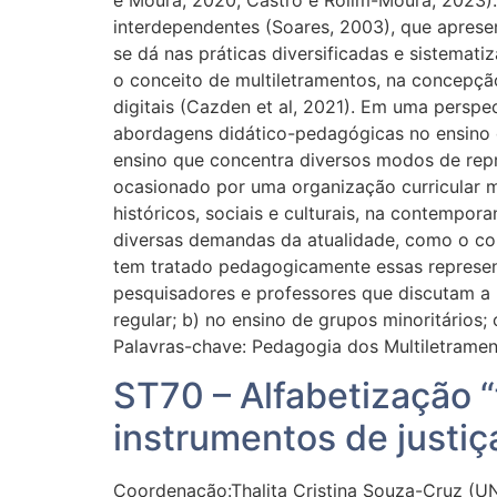
e Moura, 2020; Castro e Rolim-Moura, 2023)
interdependentes (Soares, 2003), que apres
se dá nas práticas diversificadas e sistemat
o conceito de multiletramentos, na concepçã
digitais (Cazden et al, 2021). Em uma perspec
abordagens didático-pedagógicas no ensino
ensino que concentra diversos modos de rep
ocasionado por uma organização curricular m
históricos, sociais e culturais, na contempo
diversas demandas da atualidade, como o con
tem tratado pedagogicamente essas represent
pesquisadores e professores que discutam a r
regular; b) no ensino de grupos minoritários
Palavras-chave: Pedagogia dos Multiletrament
ST70 – Alfabetização “f
instrumentos de justiç
Coordenação:Thalita Cristina Souza-Cruz (UNI