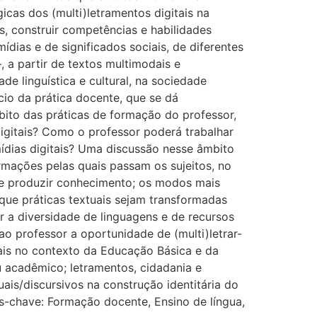
icas dos (multi)letramentos digitais na
, construir competências e habilidades
ias e de significados sociais, de diferentes
–, a partir de textos multimodais e
de linguística e cultural, na sociedade
io da prática docente, que se dá
bito das práticas de formação do professor,
igitais? Como o professor poderá trabalhar
mídias digitais? Uma discussão nesse âmbito
ormações pelas quais passam os sujeitos, no
e) e produzir conhecimento; os modos mais
que práticas textuais sejam transformadas
r a diversidade de linguagens e de recursos
o professor a oportunidade de (multi)letrar-
uais no contexto da Educação Básica e da
ou acadêmico; letramentos, cidadania e
uais/discursivos na construção identitária do
ras-chave: Formação docente, Ensino de língua,