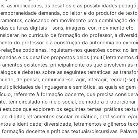
, as implicações, os desafios e as possibilidades pedagóg
temporaneidade demanda, do leitor e do produtor de textos
letramentos, colocando em movimento uma combinação de míd
das culturas digitais – sons, imagens, cor, movimento etc. 
nsiderar, no currículo de formação do professor, a diversida
mento do professor e à construção da autonomia no exercíc
er-relações cotidianas. Inquietam-nos questões como: no âm
andas e os desafios propostos pelos (multi)letramentos d
etramentos existentes, principalmente os que envolvem as 
diálogos e debates sobre as seguintes temáticas: as transf
undo, de pensar, comunicar-se, agir, interagir, recriar(-s
ltiplicidades de linguagens e semiótica, as quais exigem 
rículo, referente à formação docente, que precisa considera
te, têm circulado no meio social, de modo a proporcionar a
rá estudos que explorem os seguintes temas: práticas text
ao digital; letramentos escolar, midiático, profissional e/
mentos e identidade; diversidade, letramentos e gêneros text
o, formação docente e práticas textuais/discursivas. Palav