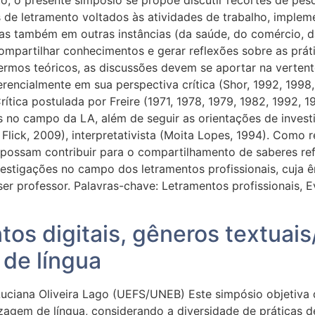
de letramento voltados às atividades de trabalho, implem
s também em outras instâncias (da saúde, do comércio, da
 compartilhar conhecimentos e gerar reflexões sobre as prát
rmos teóricos, as discussões devem se aportar na vertente
rencialmente em sua perspectiva crítica (Shor, 1992, 1998,
ítica postulada por Freire (1971, 1978, 1979, 1982, 1992, 
s no campo da LA, além de seguir as orientações de inves
Flick, 2009), interpretativista (Moita Lopes, 1994). Como 
 possam contribuir para o compartilhamento de saberes ref
stigações no campo dos letramentos profissionais, cuja 
er professor. Palavras-chave: Letramentos profissionais, E
tos digitais, gêneros textuais
 de língua
iana Oliveira Lago (UEFS/UNEB) Este simpósio objetiva dis
dizagem de língua, considerando a diversidade de práticas