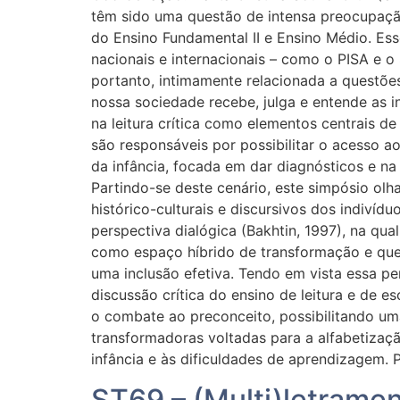
têm sido uma questão de intensa preocupaçã
do Ensino Fundamental II e Ensino Médio. Es
nacionais e internacionais – como o PISA e o 
portanto, intimamente relacionada a questõe
nossa sociedade recebe, julga e entende as 
na leitura crítica como elementos centrais d
são responsáveis por possibilitar o acesso a
da infância, focada em dar diagnósticos e na
Partindo-se deste cenário, este simpósio olh
histórico-culturais e discursivos dos indivídu
perspectiva dialógica (Bakhtin, 1997), na qua
como espaço híbrido de transformação e que
uma inclusão efetiva. Tendo em vista essa pe
discussão crítica do ensino de leitura e de 
o combate ao preconceito, possibilitando uma
transformadoras voltadas para a alfabetizaçã
infância e às dificuldades de aprendizagem. P
ST69 – (Multi)letramen