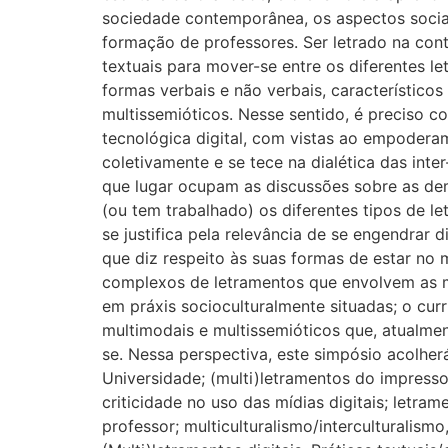
sociedade contemporânea, os aspectos sociais
formação de professores. Ser letrado na con
textuais para mover-se entre os diferentes 
formas verbais e não verbais, característicos 
multissemióticos. Nesse sentido, é preciso co
tecnológica digital, com vistas ao empodera
coletivamente e se tece na dialética das int
que lugar ocupam as discussões sobre as dem
(ou tem trabalhado) os diferentes tipos de l
se justifica pela relevância de se engendrar 
que diz respeito às suas formas de estar no m
complexos de letramentos que envolvem as mu
em práxis socioculturalmente situadas; o cur
multimodais e multissemióticos que, atualmen
se. Nessa perspectiva, este simpósio acolhe
Universidade; (multi)letramentos do impresso 
criticidade no uso das mídias digitais; letra
professor; multiculturalismo/interculturalism