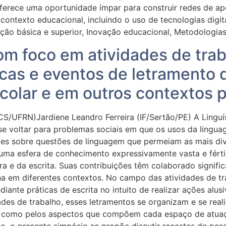
ferece uma oportunidade ímpar para construir redes de apo
ontexto educacional, incluindo o uso de tecnologias digit
ção básica e superior, Inovação educacional, Metodologias
m foco em atividades de trab
icas e eventos de letramento 
colar e em outros contextos p
S/UFRN)Jardiene Leandro Ferreira (IF/Sertão/PE) A Linguís
r se voltar para problemas sociais em que os usos da lingua
dades sobre questões de linguagem que permeiam as mais div
ma esfera de conhecimento expressivamente vasta e fértil
ura e da escrita. Suas contribuições têm colaborado signifi
 em diferentes contextos. No campo das atividades de tr
ante práticas de escrita no intuito de realizar ações alusi
ades de trabalho, esses letramentos se organizam e se rea
m como pelos aspectos que compõem cada espaço de atuação
o, o presente simpósio se propõe discutir recortes de pe