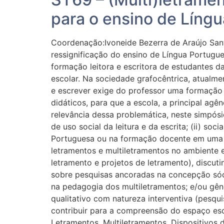
para o ensino de Líng
Coordenação:Ivoneide Bezerra de Araújo San
ressignificação do ensino de Língua Portugu
formação leitora e escritora de estudantes 
escolar. Na sociedade grafocêntrica, atualmen
e escrever exige do professor uma formação 
didáticos, para que a escola, a principal ag
relevância dessa problemática, neste simpósi
de uso social da leitura e da escrita; (ii) s
Portuguesa ou na formação docente em uma pe
letramentos e multiletramentos no ambiente e
letramento e projetos de letramento), discut
sobre pesquisas ancoradas na concepção sócio
na pedagogia dos multiletramentos; e/ou gên
qualitativo com natureza interventiva (pesq
contribuir para a compreensão do espaço esc
Letramentos, Multiletramentos, Dispositivos 