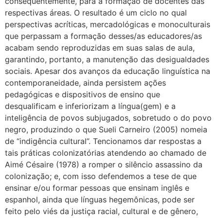
consequentemente, para a formação de docentes das
respectivas áreas. O resultado é um ciclo no qual
perspectivas acríticas, mercadológicas e monoculturais
que perpassam a formação desses/as educadores/as
acabam sendo reproduzidas em suas salas de aula,
garantindo, portanto, a manutenção das desigualdades
sociais. Apesar dos avanços da educação linguística na
contemporaneidade, ainda persistem ações
pedagógicas e dispositivos de ensino que
desqualificam e inferiorizam a língua(gem) e a
inteligência de povos subjugados, sobretudo o do povo
negro, produzindo o que Sueli Carneiro (2005) nomeia
de “indigência cultural”. Tencionamos dar respostas a
tais práticas colonizatórias atendendo ao chamado de
Aimé Césaire (1978) a romper o silêncio assassino da
colonização; e, com isso defendemos a tese de que
ensinar e/ou formar pessoas que ensinam inglês e
espanhol, ainda que línguas hegemônicas, pode ser
feito pelo viés da justiça racial, cultural e de gênero,