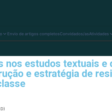
o
Envio de artigos completos
Convidados/as
Atividades
 nos estudos textuais e 
ução e estratégia de res
classe
ED)