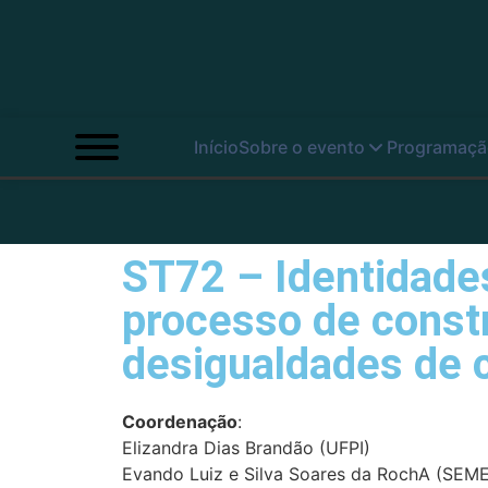
Início
Sobre o evento
Programaçã
ST72 – Identidades
processo de constr
desigualdades de 
Coordenação
:
Elizandra Dias Brandão (UFPI)
Evando Luiz e Silva Soares da RochA (SEM