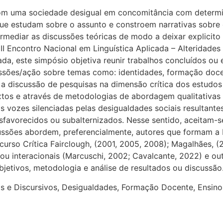
om uma sociedade desigual em concomitância com determi
que estudam sobre o assunto e constroem narrativas sobre
rmediar as discussões teóricas de modo a deixar explicit
II Encontro Nacional em Linguística Aplicada – Alteridade
ada, este simpósio objetiva reunir trabalhos concluídos 
ssões/ação sobre temas como: identidades, formação docen
 a discussão de pesquisas na dimensão crítica dos estudos
xtos e através de metodologias de abordagem qualitativas 
às vozes silenciadas pelas desigualdades sociais resultante
esfavorecidos ou subalternizados. Nesse sentido, aceitam
ssões abordem, preferencialmente, autores que formam a b
scurso Crítica Fairclough, (2001, 2005, 2008); Magalhães, (
ou interacionais (Marcuschi, 2002; Cavalcante, 2022) e o
 objetivos, metodologia e análise de resultados ou discussão
ais e Discursivos, Desigualdades, Formação Docente, Ensino