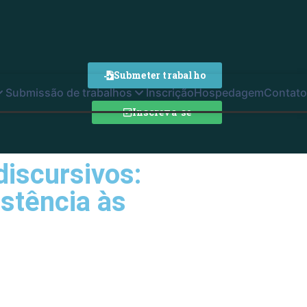
Submeter trabalho
Submissão de trabalhos
Inscrição
Hospedagem
Contato
Inscreva-se
discursivos:
istência às