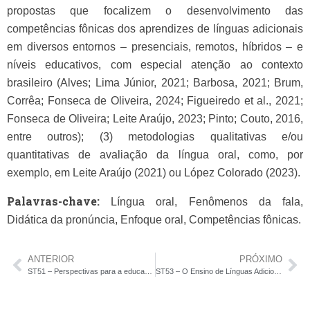
propostas que focalizem o desenvolvimento das
competências fônicas dos aprendizes de línguas adicionais
em diversos entornos – presenciais, remotos, híbridos – e
níveis educativos, com especial atenção ao contexto
brasileiro (Alves; Lima Júnior, 2021; Barbosa, 2021; Brum,
Corrêa; Fonseca de Oliveira, 2024; Figueiredo et al., 2021;
Fonseca de Oliveira; Leite Araújo, 2023; Pinto; Couto, 2016,
entre outros); (3) metodologias qualitativas e/ou
quantitativas de avaliação da língua oral, como, por
exemplo, em Leite Araújo (2021) ou López Colorado (2023).
Palavras-chave:
Língua oral, Fenômenos da fala,
Didática da pronúncia, Enfoque oral, Competências fônicas.
ANTERIOR
PRÓXIMO
ST51 – Perspectivas para a educação linguística em Português como Língua não materna em múltiplos contextos
ST53 – O Ensino de Línguas Adicionais no Contexto Brasileiro: Reflexões sobre Diversidade, Interculturalidade e a Formação Docente