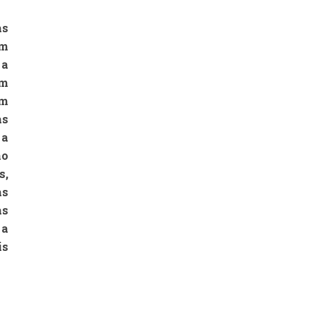
as
em
 a
em
êm
as
 a
no
s,
as
as
 a
is