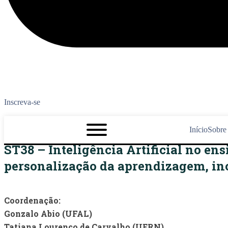
Inscreva-se
Início
Sobre
ST38 – Inteligência Artificial no en
personalização da aprendizagem, inc
Coordenação
:
Gonzalo Abio (UFAL)
Tatiana Lourenço de Carvalho (UERN)