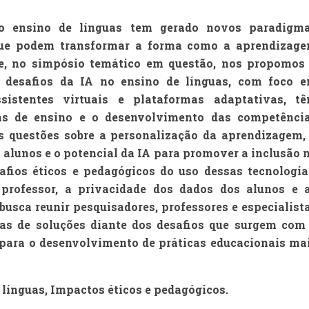
) no ensino de línguas tem gerado novos paradigm
 que podem transformar a forma como a aprendizag
ade, no simpósio temático em questão, nos propomos
 e desafios da IA no ensino de línguas, com foco 
sistentes virtuais e plataformas adaptativas, t
ias de ensino e o desenvolvimento das competênci
as questões sobre a personalização da aprendizagem,
 alunos e o potencial da IA para promover a inclusão 
fios éticos e pedagógicos do uso dessas tecnologia
professor, a privacidade dos dados dos alunos e 
busca reunir pesquisadores, professores e especialist
tas de soluções diante dos desafios que surgem com
o para o desenvolvimento de práticas educacionais ma
de línguas, Impactos éticos e pedagógicos.