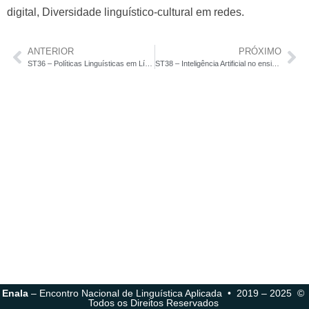
digital, Diversidade linguístico-cultural em redes.
ANTERIOR
PRÓXIMO
ST36 – Políticas Linguísticas em Línguas de Sinais: impactos na vida das pessoas Surdas
ST38 – Inteligência Artificial no ensino de línguas: impactos pedagógicos, personalização da aprendizagem, inclusão e desafios éticos
Enala
– Encontro Nacional de Linguística Aplicada • 2019 – 2025 ©
Todos os Direitos Reservados