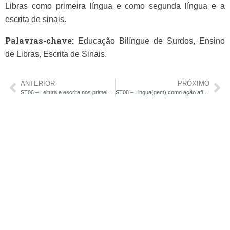
Libras como primeira língua e como segunda língua e a
escrita de sinais.
Palavras-chave:
Educação Bilíngue de Surdos, Ensino
de Libras, Escrita de Sinais.
ANTERIOR
PRÓXIMO
ST06 – Leitura e escrita nos primeiros anos de escolarização
ST08 – Lingua(gem) como ação afirmativa na escola: contribuições da linguística aplicada para o ensino crítico de nossa língua materna, a Língua Portuguesa